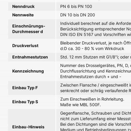
Nenndruck
PN 6 bis PN 100
Nennweite
DN 10 bis DN 200
Individuell berechnet auf die Anford
Einschnürungs-
Berücksichtigung entsprechender N
Durchmesser d
DIN ISO EN 5167 und Vorschriften w
Bleibender Druckverlust, je nach Öff
Druckverlust
d:D ca. 30 - 80 % vom Wirkdruck
Entnahmestutzen
Std. 12 mm Stutzen mit G1/8"i; oder
Nummer des Drosselgerätes, PN, D, 
Kennzeichnung
Durchflussrichtung und Kennzeichnu
Entnahmestutzen durch + und -
Zwischen Flansche / eingeschweißt 
Einbau Typ F
senkrecht oder schräg verlaufende R
Zum Einschweißen in Rohrleitung.
Einbau Typ S
Maße wie MBL 500F.
Gegenflansche, Schrauben und Dich
nicht zum Lieferumfang einer Messst
Bei den Dichtungen sind die Vorschri
Einbau-Hinweis
Medium und Betriebsbedingungen z