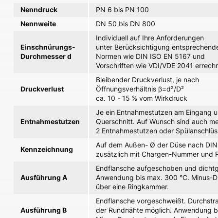
Nenndruck
PN 6 bis PN 100
Nennweite
DN 50 bis DN 800
Individuell auf Ihre Anforderungen
Einschnürungs-
unter Berücksichtigung entsprechend
Durchmesser d
Normen wie DIN ISO EN 5167 und
Vorschriften wie VDI/VDE 2041 errech
Bleibender Druckverlust, je nach
Druckverlust
Öffnungsverhältnis β=d²/D²
ca. 10 - 15 % vom Wirkdruck
Je ein Entnahmestutzen am Eingang 
Entnahmestutzen
Querschnitt. Auf Wunsch sind auch me
2 Entnahmestutzen oder Spülanschlüs
Auf dem Außen- Ø der Düse nach DIN
Kennzeichnung
zusätzlich mit Chargen-Nummer und P
Endflansche aufgeschoben und dicht
Ausführung A
Anwendung bis max. 300 °C. Minus-
über eine Ringkammer.
Endflansche vorgeschweißt. Durchstr
Ausführung B
der Rundnähte möglich. Anwendung b