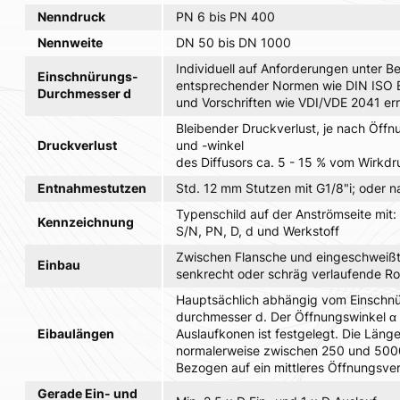
Nenndruck
PN 6 bis PN 400
Nennweite
DN 50 bis DN 1000
Individuell auf Anforderungen unter B
Einschnürungs-
entsprechender Normen wie DIN ISO 
Durchmesser d
und Vorschriften wie VDI/VDE 2041 er
Bleibender Druckverlust, je nach Öffn
Druckverlust
und -winkel
des Diffusors ca. 5 - 15 % vom Wirkdr
Entnahmestutzen
Std. 12 mm Stutzen mit G1/8"i; oder 
Typenschild auf der Anströmseite mit:
Kennzeichnung
S/N, PN, D, d und Werkstoff
Zwischen Flansche und eingeschweißt
Einbau
senkrecht oder schräg verlaufende Ro
Hauptsächlich abhängig vom Einschn
durchmesser d. Der Öffnungswinkel α 
Eibaulängen
Auslaufkonen ist festgelegt. Die Länge
normalerweise zwischen 250 und 50
Bezogen auf ein mittleres Öffnungsver
Gerade Ein- und