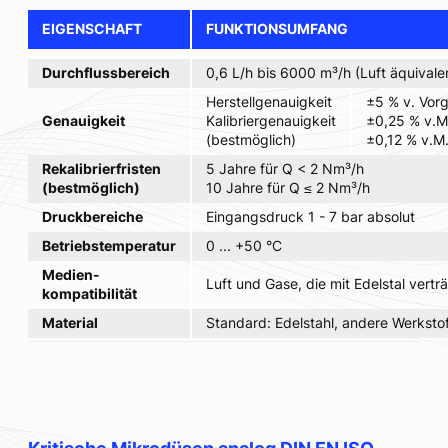
EIGENSCHAFT
FUNKTIONSUMFANG
Durchflussbereich
0,6 L/h bis 6000 m³/h (Luft äquivale
Herstellgenauigkeit
±5 % v. Vor
Genauigkeit
Kalibriergenauigkeit
±0,25 % v.M
(bestmöglich)
±0,12 % v.M.
Rekalibrierfristen
5 Jahre für Q < 2 Nm³/h
(bestmöglich)
10 Jahre für Q ≤ 2 Nm³/h
Druckbereiche
Eingangsdruck 1 - 7 bar absolut
Betriebstemperatur
0 ... +50 °C
Medien-
Luft und Gase, die mit Edelstal verträ
kompatibilität
Material
Standard: Edelstahl, andere Werksto