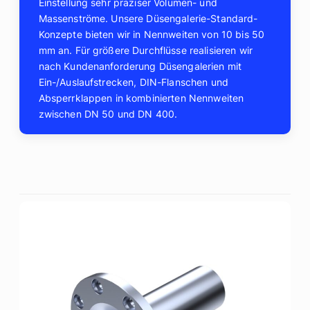
Einstellung sehr präziser Volumen- und
Massenströme. Unsere Düsengalerie-Standard-
Konzepte bieten wir in Nennweiten von 10 bis 50
mm an. Für größere Durchflüsse realisieren wir
nach Kundenanforderung Düsengalerien mit
Ein-/Auslaufstrecken, DIN-Flanschen und
Absperrklappen in kombinierten Nennweiten
zwischen DN 50 und DN 400.