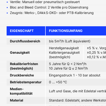
Ventile: Manuell oder pneumatisch gesteuert
Bloc and Bleed Control: 2 Ventile pro Düsenstrang
Zeugnis: Werks-, DAkkS-DKD- oder PTB-Kalibrierung
EIGENSCHAFT
FUNKTIONSUMFANG
Durchflussbereich
bis 5m³/h (Luft äquivalent)
Herstellgenauigkeit
±5 % v. Vor
Genauigkeit
Kalibriergenauigkeit
±0,25 % v.M
(bestmöglich)
±0,12 % v.M
Rekalibrierfristen
5 Jahre für Q < 2 Nm³/h
(bestmöglich)
10 Jahre für Q ≤ 2 Nm³/h
Druckbereiche
Eingangsdruck 1 - 10 bar absolut
Betriebstemperatur
0 ... +50 °C
Medien-
Luft und Gase, die mit Edelstal verträ
kompatibilität
Material
Standard: Edelstahl, andere Werksto