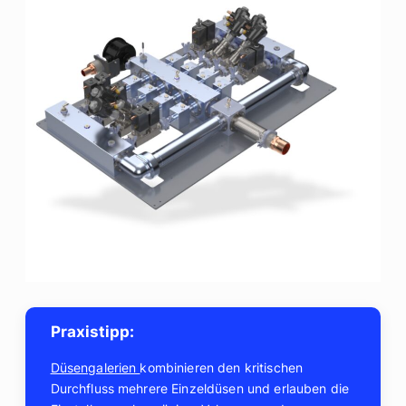
Praxistipp:
Düsengalerien
kombinieren den kritischen
Durchfluss mehrere Einzeldüsen und erlauben die