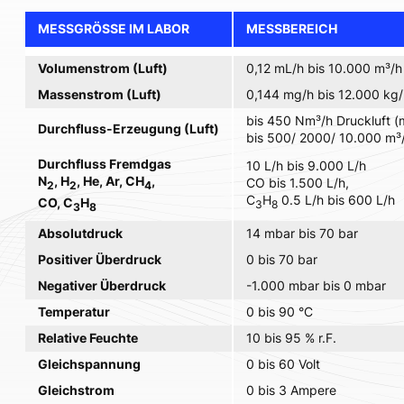
MESSGRÖSSE IM LABOR
MESSBEREICH
Volumenstrom (Luft)
0,12 mL/h bis 10.000 m³/h
Massenstrom (Luft)
0,144 mg/h bis 12.000 kg/
bis 450 Nm³/h Druckluft (
Durchfluss-Erzeugung (Luft)
bis 500/ 2000/ 10.000 m³
Durchfluss Fremdgas
10 L/h bis 9.000 L/h
N
, H
, He, Ar, CH
,
CO bis 1.500 L/h,
2
2
4
C
H
0.5 L/h bis 600 L/h
CO, C
H
3
8
3
8
Absolutdruck
14 mbar bis 70 bar
Positiver Überdruck
0 bis 70 bar
Negativer Überdruck
-1.000 mbar bis 0 mbar
Temperatur
0 bis 90 °C
Relative Feuchte
10 bis 95 % r.F.
Gleichspannung
0 bis 60 Volt
Gleichstrom
0 bis 3 Ampere